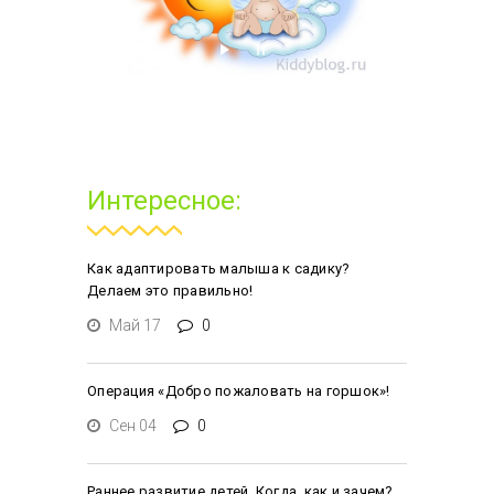
Интересное:
Как адаптировать малыша к садику?
Делаем это правильно!
Май 17
0
Операция «Добро пожаловать на горшок»!
Сен 04
0
Раннее развитие детей. Когда, как и зачем?